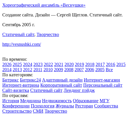
Хореографический ансамбль «Веснушки»
Создание сайта. Дизайн — Сергей Щеглов. Статичный сайт.
Сентябрь 2005 г.
Статичный сайт
,
Творчество
http://vesnushki.com/
По времени:
2026
2025
2024
2023
2022
2021
2020
2019
2018
2017
2016
2015
2014
2013
2012
2011
2010
2009
2008
2007
2006
2005
Все
По категориям:
Битрикс
Битрикс24
Адаптивный дизайн
Интернет-магазин
Интернет-витрина
Корпоративный сайт
Персональный сайт
Сайт-визитка
Статичный сайт
Лендинг пэйдж
По отраслям:
История
Медицина
Недвижимость
Образование
МГУ
Конференции
Психология
Журналы
Ресторан
Сообщества
Строительство
СМИ
Творчество