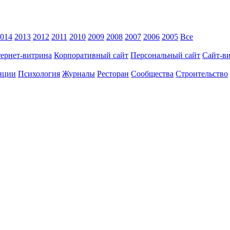
014
2013
2012
2011
2010
2009
2008
2007
2006
2005
Все
ернет-витрина
Корпоративный сайт
Персональный сайт
Сайт-в
нции
Психология
Журналы
Ресторан
Сообщества
Строительство