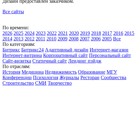
Дизайн предоставлен заказчиком.
Все сайты
По времени:
2026
2025
2024
2023
2022
2021
2020
2019
2018
2017
2016
2015
2014
2013
2012
2011
2010
2009
2008
2007
2006
2005
Все
По категориям:
Битрикс
Битрикс24
Адаптивный дизайн
Интернет-магазин
Интернет-витрина
Корпоративный сайт
Персональный сайт
Сайт-визитка
Статичный сайт
Лендинг пэйдж
По отраслям:
История
Медицина
Недвижимость
Образование
МГУ
Конференции
Психология
Журналы
Ресторан
Сообщества
Строительство
СМИ
Творчество