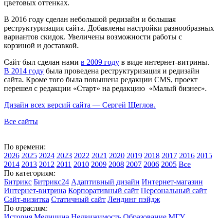
цветовых оттенках.
В 2016 году сделан небольшой редизайн и большая
реструктуризация сайта. Добавлены настройки разнообразных
вариантов скидок. Увеличены возможности работы с
корзиной и доставкой.
Сайт был сделан нами
в 2009 году
в виде интернет-витрины.
В 2014 году
была проведена реструктуризация и редизайн
сайта. Кроме того была повышена редакции CMS, проект
перешел с редакции «Старт» на редакцию «Малый бизнес».
Дизайн всех версий сайта — Сергей Щеглов.
Все сайты
По времени:
2026
2025
2024
2023
2022
2021
2020
2019
2018
2017
2016
2015
2014
2013
2012
2011
2010
2009
2008
2007
2006
2005
Все
По категориям:
Битрикс
Битрикс24
Адаптивный дизайн
Интернет-магазин
Интернет-витрина
Корпоративный сайт
Персональный сайт
Сайт-визитка
Статичный сайт
Лендинг пэйдж
По отраслям:
История
Медицина
Недвижимость
Образование
МГУ