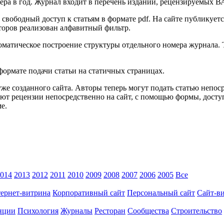
ра в год. Журнал входит в перечень изданий, рецензируемых ВА
 свободный доступ к статьям в формате pdf. На сайте публикует
второв реализован алфавитный фильтр.
матическое построение структуры отдельного номера журнала. Т
формате подачи статьи на статичных страницах.
уже созданного сайта. Авторы теперь могут подать статью непос
т рецензии непосредственно на сайт, с помощью формы, доступ 
ме.
014
2013
2012
2011
2010
2009
2008
2007
2006
2005
Все
ернет-витрина
Корпоративный сайт
Персональный сайт
Сайт-в
нции
Психология
Журналы
Ресторан
Сообщества
Строительство