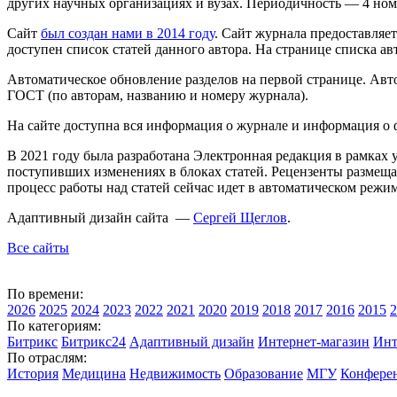
других научных организациях и вузах. Периодичность — 4 номе
Сайт
был создан нами в 2014 году
. Сайт журнала предоставляет
доступен список статей данного автора. На странице списка а
Автоматическое обновление разделов на первой странице. Авто
ГОСТ (по авторам, названию и номеру журнала).
На сайте доступна вся информация о журнале и информация о 
В 2021 году была разработана Электронная редакция в рамках 
поступивших изменениях в блоках статей. Рецензенты размещаю
процесс работы над статей сейчас идет в автоматическом режи
Адаптивный дизайн сайта —
Сергей Щеглов
.
Все сайты
По времени:
2026
2025
2024
2023
2022
2021
2020
2019
2018
2017
2016
2015
2
По категориям:
Битрикс
Битрикс24
Адаптивный дизайн
Интернет-магазин
Инт
По отраслям:
История
Медицина
Недвижимость
Образование
МГУ
Конфере